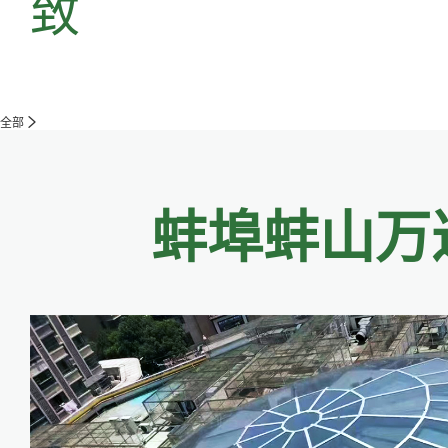
致
全部
蚌埠蚌山万