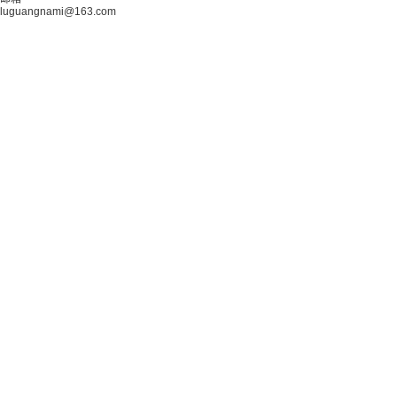
luguangnami@163.com