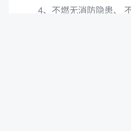
4、不燃无消防隐患、 
5、绿光镀瓷的材料、
观均受国家专利保护。
6、华润集团，招商蛇
湖，万达集团等超过50
采光顶用了绿光镀瓷。