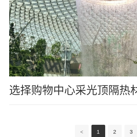
<
1
2
3