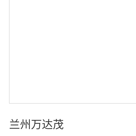
兰州万达茂