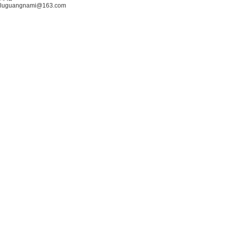
luguangnami@163.com