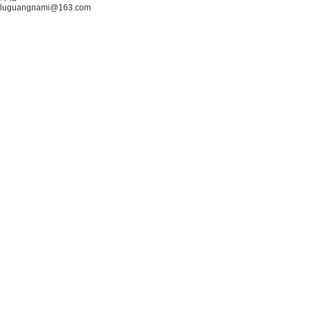
luguangnami@163.com