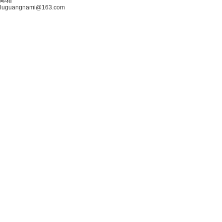
邮箱
luguangnami@163.com