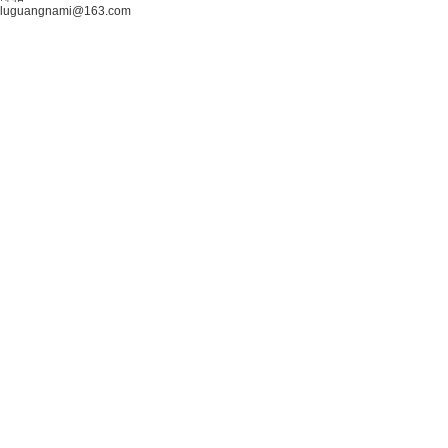
luguangnami@163.com