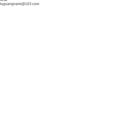
luguangnami@163.com